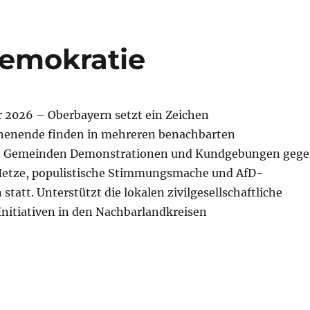
emokratie
uar 2026 – Oberbayern setzt ein Zeichen
enende finden in mehreren benachbarten
n Gemeinden Demonstrationen und Kundgebungen geg
Hetze, populistische Stimmungsmache und AfD-
statt. Unterstützt die lokalen zivilgesellschaftliche
Initiativen in den Nachbarlandkreisen
 Demokratie“