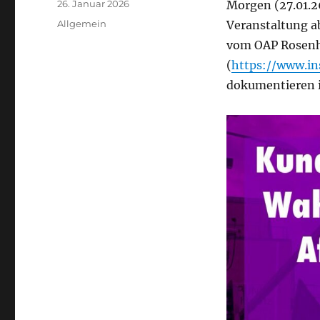
Veröffentlicht
26. Januar 2026
Morgen (27.01.26
am
Kategorien
Allgemein
Veranstaltung ab
vom OAP Rosen
(
https://www.i
dokumentieren i