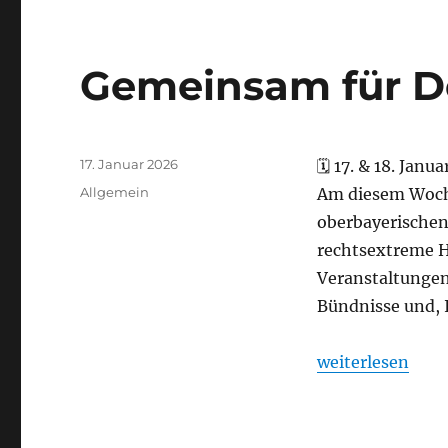
Gemeinsam für D
Veröffentlicht
17. Januar 2026
🗓 17. & 18. Jan
am
Kategorien
Allgemein
Am diesem Woch
oberbayerische
rechtsextreme 
Veranstaltungen 
Bündnisse und, 
„Gemeinsam für
weiterlesen