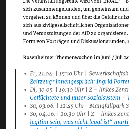
Die Veranstaltungsreihe wird vom „noAfD – B
sich zusammengefunden, um gemeinsam und g
vorgehen zu können und über die Gefahr aufzuk
sich aus zivilgesellschaftlichen Organisatio
und Veranstaltungen der AfD zu organisieren. Z
Form von Vorträgen und Diskussionsrunden, 
Rosenheimer Themenwochen im Juni / Juli 2
Fr, 21.04. | 15:30 Uhr | Gewerkschafts
Zeitzeug*innengespräch: Ingrid Porte
Di, 30.05. | 19:30 Uhr | Z – linkes Zen
Geflüchtete und unser Sozialsystem – 
Sa, 03.06. | 12:45 Uhr | Mangfallpark 
So, 04.06. | 20:30 Uhr | Z – linkes Ze
legitim sein, was nicht legal ist“ mar