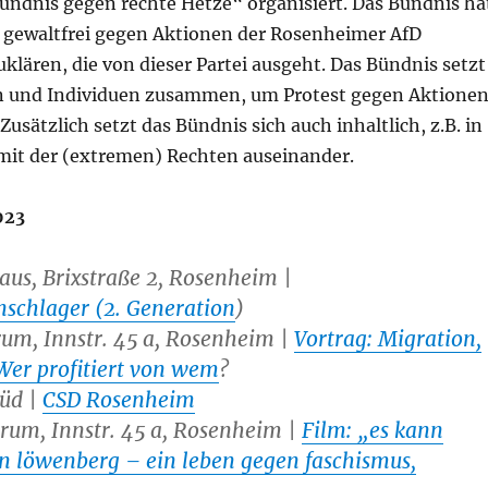
ündnis gegen rechte Hetze“ organisiert. Das Bündnis ha
ewaltfrei gegen Aktionen der Rosenheimer AfD
lären, die von dieser Partei ausgeht. Das Bündnis setzt
nen und Individuen zusammen, um Protest gegen Aktione
usätzlich setzt das Bündnis sich auch inhaltlich, z.B. in
mit der (extremen) Rechten auseinander.
023
haus, Brixstraße 2, Rosenheim |
nschlager (2. Generation
)
trum, Innstr. 45 a, Rosenheim |
Vortrag: Migration,
Wer profitiert von wem
?
Süd |
CSD Rosenheim
ntrum, Innstr. 45 a, Rosenheim |
Film: „es kann
tin löwenberg – ein leben gegen faschismus,