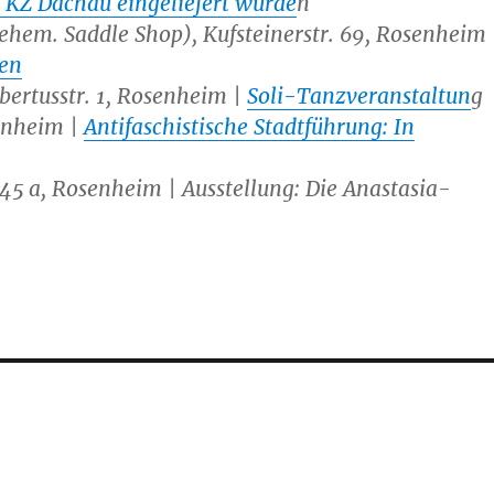
 KZ Dachau eingeliefert wurde
n
(ehem. Saddle Shop), Kufsteinerstr. 69, Rosenheim 
ten
ubertusstr. 1, Rosenheim |
Soli-Tanzveranstaltun
g
senheim |
Antifaschistische Stadtführung: In
. 45 a, Rosenheim |
Ausstellung: Die Anastasia-