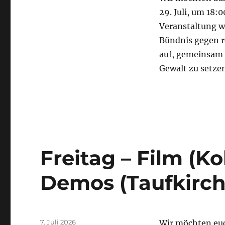
29. Juli, um 18:
Veranstaltung w
Bündnis gegen r
auf, gemeinsam e
Gewalt zu setzen
Freitag – Film (K
Demos (Taufkirc
Veröffentlicht
7. Juli 2026
Wir möchten euc