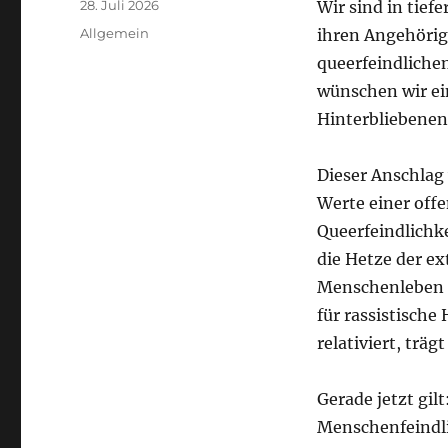
Veröffentlicht
28. Juli 2026
Wir sind in tief
am
Kategorien
Allgemein
ihren Angehöri
queerfeindlichen
wünschen wir ei
Hinterbliebenen
Dieser Anschlag 
Werte einer offe
Queerfeindlichke
die Hetze der e
Menschenleben u
für rassistische
relativiert, träg
Gerade jetzt gil
Menschenfeindli