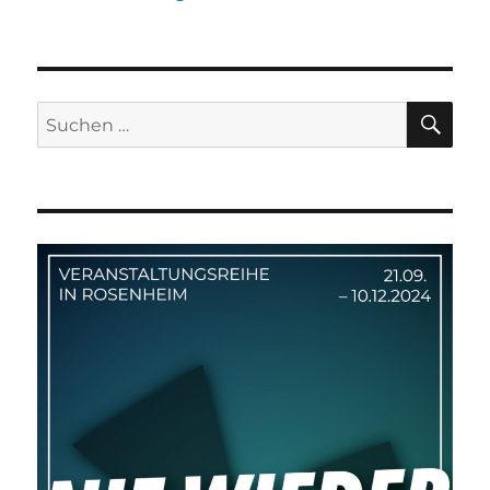
SU
Suchen
nach: