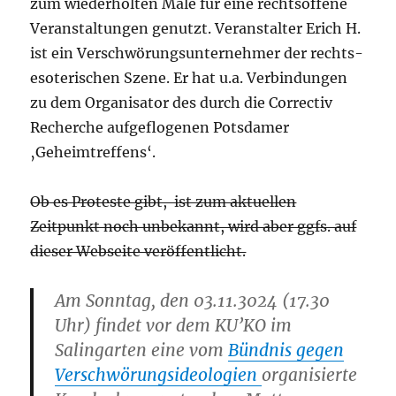
zum wiederholten Male für eine rechtsoffene
Veranstaltungen genutzt. Veranstalter Erich H.
ist ein Verschwörungsunternehmer der rechts-
esoterischen Szene. Er hat u.a. Verbindungen
zu dem Organisator des durch die Correctiv
Recherche aufgeflogenen Potsdamer
‚Geheimtreffens‘.
Ob es Proteste gibt, ist zum aktuellen
Zeitpunkt noch unbekannt, wird aber ggfs. auf
dieser Webseite veröffentlicht.
Am Sonntag, den 03.11.3024 (17.30
Uhr) findet vor dem KU’KO im
Salingarten eine vom
Bündnis gegen
Verschwörungsideologien
organisierte