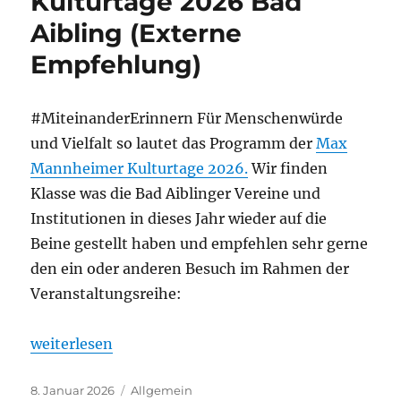
Kulturtage 2026 Bad
Aibling (Externe
Empfehlung)
#MiteinanderErinnern Für Menschenwürde
und Vielfalt so lautet das Programm der
Max
Mannheimer Kulturtage 2026.
Wir finden
Klasse was die Bad Aiblinger Vereine und
Institutionen in dieses Jahr wieder auf die
Beine gestellt haben und empfehlen sehr gerne
den ein oder anderen Besuch im Rahmen der
Veranstaltungsreihe:
„Max-Mannheimer Kulturtage 2026 Bad Aibling (E
weiterlesen
Veröffentlicht
Kategorien
8. Januar 2026
Allgemein