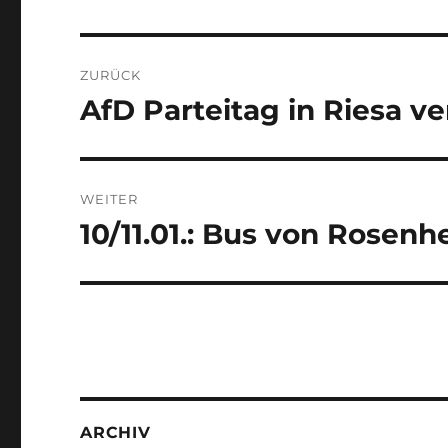
Beitragsnavigation
ZURÜCK
AfD Parteitag in Riesa v
Vorheriger
Beitrag:
WEITER
10/11.01.: Bus von Rosen
Nächster
Beitrag:
ARCHIV