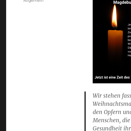
Kategorien
Allgemein
Wir stehen fa
Weihnachtsmar
den Opfern un
Menschen, die
Gesundheit ihr