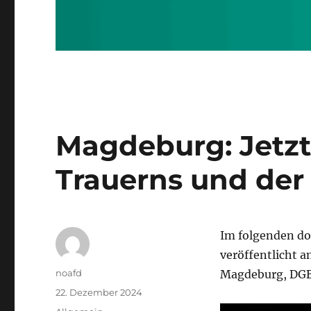
Magdeburg: Jetzt 
Trauerns und der 
Im folgenden do
veröffentlicht a
Autor
noafd
Magdeburg, DGB
Veröffentlicht
22. Dezember 2024
am