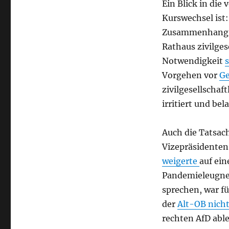
Ein Blick in die
Kurswechsel ist:
Zusammenhang m
Rathaus zivilge
Notwendigkeit
s
Vorgehen vor
Ge
zivilgesellscha
irritiert und bela
Auch die Tatsac
Vizepräsidenten
weigerte
auf ein
Pandemieleugner
sprechen, war f
der
Alt-OB nicht
rechten AfD able