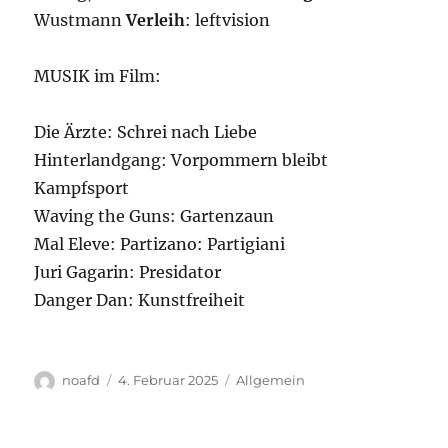
Wustmann
Verleih
: leftvision
MUSIK im Film:
Die Ärzte: Schrei nach Liebe
Hinterlandgang: Vorpommern bleibt
Kampfsport
Waving the Guns: Gartenzaun
Mal Eleve: Partizano: Partigiani
Juri Gagarin: Presidator
Danger Dan: Kunstfreiheit
Autor
Veröffentlicht
Kategorien
noafd
4. Februar 2025
Allgemein
am