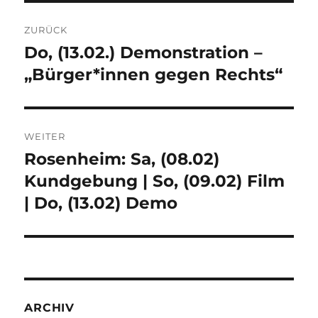
Beitragsnavigation
ZURÜCK
Do, (13.02.) Demonstration –
Vorheriger
Beitrag:
„Bürger*innen gegen Rechts“
WEITER
Rosenheim: Sa, (08.02)
Nächster
Beitrag:
Kundgebung | So, (09.02) Film
| Do, (13.02) Demo
ARCHIV