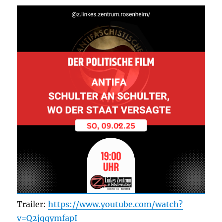
Trailer:
https://www.youtube.com/watch?
v=Q2jqqymfapI