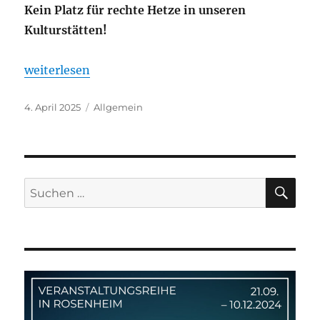
Kein Platz für rechte Hetze in unseren
Kulturstätten!
„Do, 10.04.25 (18:00 Uhr) Protest gegen AFD-Vera
weiterlesen
Veröffentlicht
Kategorien
4. April 2025
Allgemein
am
SU
Suchen
nach: