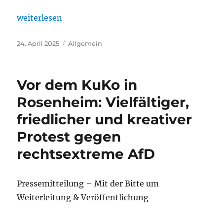
„08.Mai: 80 Jahre Befreiung vom Nationalsoziali
weiterlesen
Veröffentlicht
Kategorien
24. April 2025
Allgemein
am
Vor dem KuKo in
Rosenheim: Vielfältiger,
friedlicher und kreativer
Protest gegen
rechtsextreme AfD
Pressemitteilung – Mit der Bitte um
Weiterleitung & Veröffentlichung