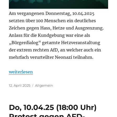
Am vergangenen Donnerstag, 10.04.2025
setzten über 100 Menschen ein deutliches
Zeichen gegen Hass, Hetze und Ausgrenzung.
Anlass für die Kundgebung war eine als
„Bürgerdialog“ getarnte Hetzveranstaltung
der extrem rechten AfD, an welcher auch ein
mehrfach verurteilter Neonazi teilnahm.
„Vor dem KuKo in Rosenheim: Vielfältiger, friedlic
weiterlesen
Veröffentlicht
Kategorien
12. April 2025
Allgemein
am
Do, 10.04.25 (18:00 Uhr)
Protest gegen AFD-