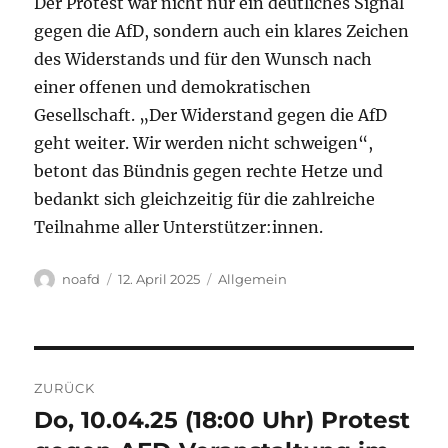
Der Protest war nicht nur ein deutliches Signal
gegen die AfD, sondern auch ein klares Zeichen
des Widerstands und für den Wunsch nach
einer offenen und demokratischen
Gesellschaft. „Der Widerstand gegen die AfD
geht weiter. Wir werden nicht schweigen“,
betont das Bündnis gegen rechte Hetze und
bedankt sich gleichzeitig für die zahlreiche
Teilnahme aller Unterstützer:innen.
Autor
Veröffentlicht
Kategorien
noafd
12. April 2025
Allgemein
am
Beitragsnavigation
ZURÜCK
Do, 10.04.25 (18:00 Uhr) Protest
Vorheriger
Beitrag: