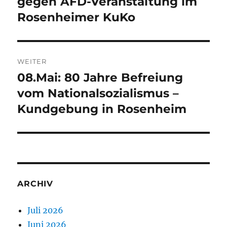
gegen AFD-Veranstaltung im
Rosenheimer KuKo
WEITER
08.Mai: 80 Jahre Befreiung
Nächster
Beitrag:
vom Nationalsozialismus –
Kundgebung in Rosenheim
ARCHIV
Juli 2026
Juni 2026