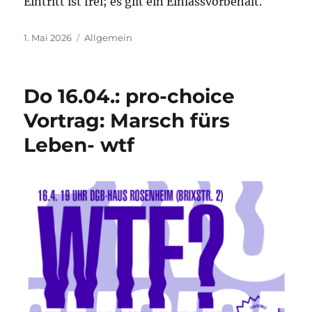
Eintritt ist frei; es gilt ein Einlassvorbehalt.
Veröffentlicht
Kategorien
1. Mai 2026
Allgemein
am
Do 16.04.: pro-choice
Vortrag: Marsch fürs
Leben- wtf