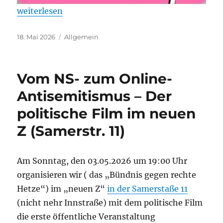
„Sa 23.05.- Aktionstag – Menschenwürde verteidig
weiterlesen
Veröffentlicht
Kategorien
18. Mai 2026
Allgemein
am
Vom NS- zum Online-
Antisemitismus – Der
politische Film im neuen
Z (Samerstr. 11)
Am Sonntag, den 03.05.2026 um 19:00 Uhr
organisieren wir ( das „Bündnis gegen rechte
Hetze“) im „neuen Z“
in der Samerstaße 11
(nicht nehr Innstraße) mit dem politische Film
die erste öffentliche Veranstaltung