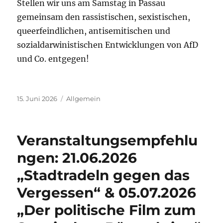
Stellen wir uns am Samstag in Passau
gemeinsam den rassistischen, sexistischen,
queerfeindlichen, antisemitischen und
sozialdarwinistischen Entwicklungen von AfD
und Co. entgegen!
Veröffentlicht
Kategorien
15. Juni 2026
Allgemein
am
Veranstaltungsempfehlu
ngen: 21.06.2026
„Stadtradeln gegen das
Vergessen“ & 05.07.2026
„Der politische Film zum