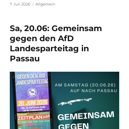
Veröffentlicht
Kategorien
7. Juli 2026
Allgemein
am
Sa, 20.06: Gemeinsam
gegen den AfD
Landesparteitag in
Passau