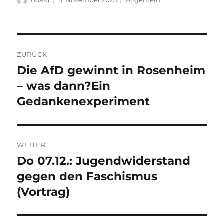
am
Beitragsnavigation
ZURÜCK
Die AfD gewinnt in Rosenheim
Vorheriger
Beitrag:
– was dann?Ein
Gedankenexperiment
WEITER
Do 07.12.: Jugendwiderstand
Nächster
Beitrag:
gegen den Faschismus
(Vortrag)