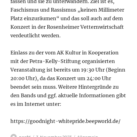
fassen und sie zu unterwandern. Ziel ist es,
Faschismus und Rassismus „keinen Millimeter
Platz einzuräumen“ und das soll auch auf dem
Konzert in der Rosenheimer Vetternwirtschaft
verdeutlicht werden.
Einlass zu der vom AK Kultur in Kooperation
mit der Petra-Kelly-Stiftung organisierten
Veranstaltung ist bereits um 19:30 Uhr (Beginn
20:00 Uhr), da das Konzert um 24:00 Uhr
beendet sein muss. Weitere Hintergründe zu
den Bands und ggf. aktuelle Informationen gibt
es im Internet unter:
https://goodnight-whitepride.beepworld.de/
Autor
Veröffentlicht
Kategorien
noafd
3. November 2023
Allgemein