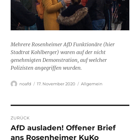
Mehrere Rosenheimer AfD Funktionäre (hier
Stadtrat Kohlberger) waren auf der nicht
genehmigten Demonstration, auf welcher
Polizisten angegriffen wurden.
Autor
Veröffentlicht
Kategorien
noafd
17. November 2020
Allgemein
am
Beitragsnavigation
ZURÜCK
AfD ausladen! Offener Brief
Vorheriger
Beitrag:
ans Rosenheimer KuKo