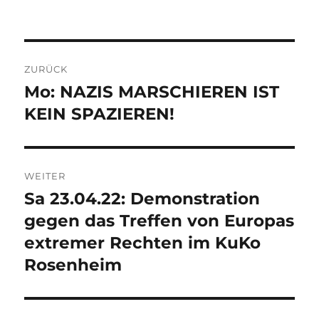
am
Beitragsnavigation
ZURÜCK
Mo: NAZIS MARSCHIEREN IST
Vorheriger
Beitrag:
KEIN SPAZIEREN!
WEITER
Sa 23.04.22: Demonstration
Nächster
Beitrag:
gegen das Treffen von Europas
extremer Rechten im KuKo
Rosenheim